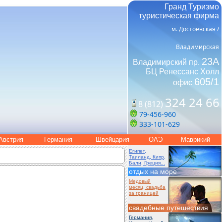
Гранд Туризмо
туристическая фирма
м. Достоевская /
Владимирская
23А
Владимирский пр.
БЦ Ренессанс Холл
605/1
офис
324 24 66
8 (812)
79-456-960
333-101-629
Австрия
Германия
Швейцария
ОАЭ
Маврикий
Египет,
Таиланд, Кипр,
Бали, Греция...
отдых на море
Медовый
месяц, свадьба
за границей
свадебные путешествия
Германия,