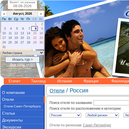
Вылет: не раньше
‹
›
Август, 2026
Пн
Вт
Ср
Чт
Пт
Сб
Вс
1
2
3
4
5
6
7
8
9
10
11
12
13
14
15
16
17
18
19
20
21
22
23
24
25
26
27
28
29
30
31
Все туры от GT
Египет
Таиланд
Испания
Франция
Финлянди
/ Россия
Отели
О компании
Отели
Поиск отеля по названию:
Отели Санкт-Петербурга
Поиск отеля по расположению и категории:
Статьи
Документы
Отели по регионам:
Санкт-Петербург
Экскурсии