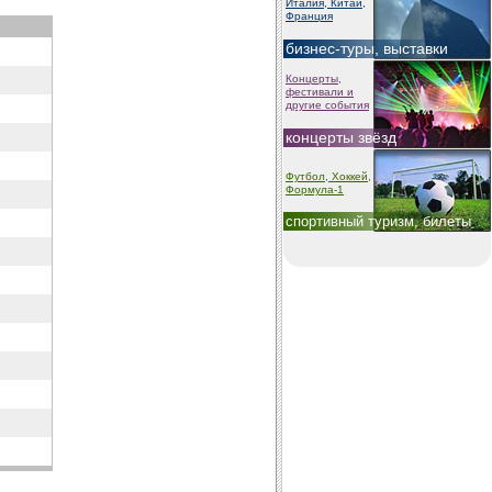
Италия, Китай,
Франция
бизнес-туры, выставки
Концерты,
фестивали и
другие события
концерты звёзд
Футбол, Хоккей,
Формула-1
спортивный туризм, билеты