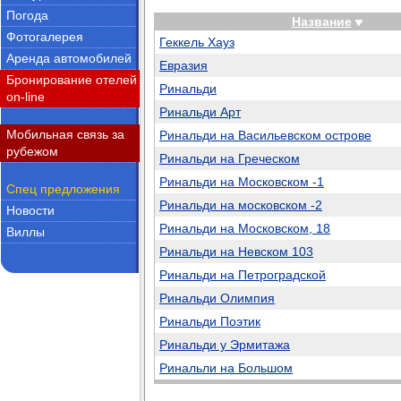
Погода
Название
Фотогалерея
Геккель Хауз
Аренда автомобилей
Евразия
Бронирование отелей
Ринальди
on-line
Ринальди Арт
Мобильная связь за
Ринальди на Васильевском острове
рубежом
Ринальди на Греческом
Ринальди на Московском -1
Спец предложения
Ринальди на московском -2
Новости
Ринальди на Московском, 18
Виллы
Ринальди на Невском 103
Ринальди на Петроградской
Ринальди Олимпия
Ринальди Поэтик
Ринальди у Эрмитажа
Ринальли на Большом