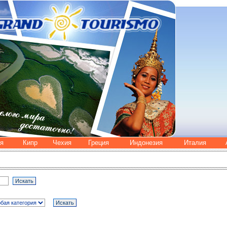
я
Кипр
Чехия
Греция
Индонезия
Италия