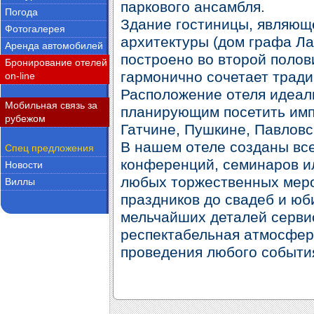
паркового ансамбля.
Погода
Здание гостиницы, являющ
Фотогалерея
архитектуры (дом графа Ла
Аренда автомобилей
построено во второй полов
Бронирование отелей
гармонично сочетает тради
on-line
Расположение отеля идеал
Мобильная связь за
планирующим посетить имп
рубежом
Гатчине, Пушкине, Павловс
В нашем отеле созданы вс
Спец предложения
конференций, семинаров ил
Новости
любых торжественных меро
Виллы
праздников до свадеб и ю
мельчайших деталей сервис
респектабельная атмосфер
проведения любого событи