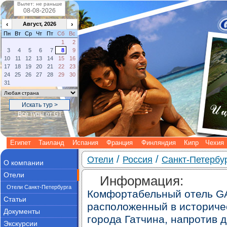
Вылет: не раньше
‹
›
Август, 2026
Пн
Вт
Ср
Чт
Пт
Сб
Вс
1
2
3
4
5
6
7
8
9
10
11
12
13
14
15
16
17
18
19
20
21
22
23
24
25
26
27
28
29
30
31
Все туры от GT
Египет
Таиланд
Испания
Франция
Финляндия
Кипр
Чехия
/
/
Отели
Россия
Санкт-Петербу
О компании
Отели
Информация:
Отели Санкт-Петербурга
Комфортабельный отель 
Статьи
расположенный в историче
Документы
города Гатчина, напротив 
Экскурсии