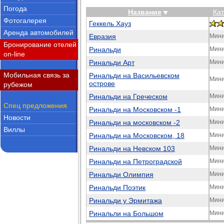
Погода
Название
Кат
Фотогалерея
Геккель Хауз
Аренда автомобилей
Евразия
Мини
Бронирование отелей
Ринальди
Мини
on-line
Ринальди Арт
Мини
Мобильная связь за
Ринальди на Васильевском
Мини
острове
рубежом
Ринальди на Греческом
Мини
Спец предложения
Ринальди на Московском -1
Мини
Новости
Ринальди на московском -2
Мини
Виллы
Ринальди на Московском, 18
Мини
Ринальди на Невском 103
Мини
Ринальди на Петроградской
Мини
Ринальди Олимпия
Мини
Ринальди Поэтик
Мини
Ринальди у Эрмитажа
Мини
Ринальли на Большом
Мини